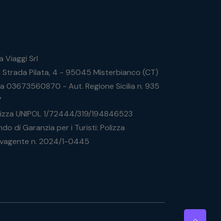
a Viaggi Srl
a Strada Pilata, 4 - 95045 Misterbianco (CT)
Iva 03673560870 - Aut. Regione Sicilia n. 935
7
lizza UNIPOL 1/72444/319/194846523
do di Garanzia per i Turisti: Polizza
lvagente n. 2024/1-0445