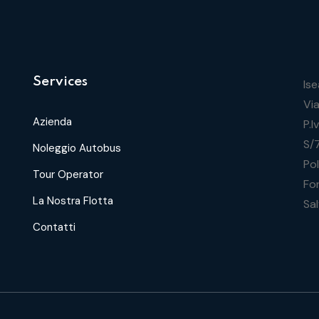
Services
Ise
Vi
Azienda
P.
S/
Noleggio Autobus
Po
Tour Operator
Fon
La Nostra Flotta
Sa
Contatti